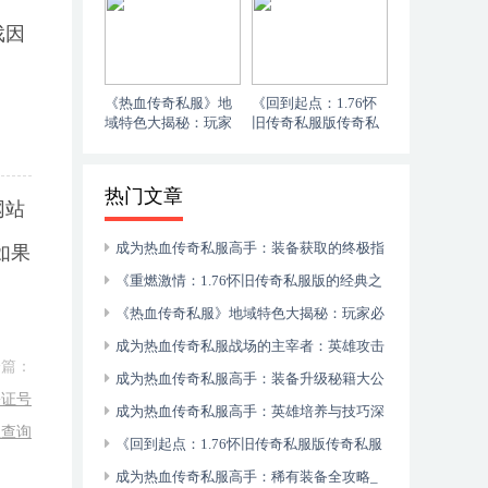
热血传奇私服英雄攻
奇私服版：点燃回忆
击力全面提升秘籍：
的火焰》
戏因
战斗力飞跃指南
《热血传奇私服》地
《回到起点：1.76怀
域特色大揭秘：玩家
旧传奇私服版传奇私
必读攻略_ 探索《热
服中的成长之路》_
血传奇私服》：游戏
《1.76怀旧传奇私服
内地图全解析
版传奇私服成长指
热门文章
南：老玩家的晋级秘
网站
籍》
成为热血传奇私服高手：装备获取的终极指
如果
南_ 热血传奇私服装备全攻略：玩家必知的获
《重燃激情：1.76怀旧传奇私服版的经典之
取秘籍
旅》_ 《1.76怀旧传奇私服版：点燃回忆的火
《热血传奇私服》地域特色大揭秘：玩家必
焰》
读攻略_ 探索《热血传奇私服》：游戏内地图
成为热血传奇私服战场的主宰者：英雄攻击
一篇：
全解析
力提升终极攻略_ 热血传奇私服英雄攻击力全
成为热血传奇私服高手：装备升级秘籍大公
份证号
面提升秘籍：战斗力飞跃指南
开_ 热血传奇私服装备升级全攻略：提升你的
成为热血传奇私服高手：英雄培养与技巧深
么查询
战斗力
度解析_ 热血传奇私服英雄培养全攻略：提升
《回到起点：1.76怀旧传奇私服版传奇私服
战力的秘诀
中的成长之路》_ 《1.76怀旧传奇私服版传奇
成为热血传奇私服高手：稀有装备全攻略_