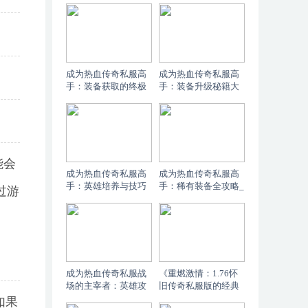
身份证
份证
成为热血传奇私服高
成为热血传奇私服高
手：装备获取的终极
手：装备升级秘籍大
指南_ 热血传奇私服
公开_ 热血传奇私服
装备全攻略：玩家必
装备升级全攻略：提
知的获取秘籍
升你的战斗力
能会
成为热血传奇私服高
成为热血传奇私服高
手：英雄培养与技巧
手：稀有装备全攻略_
过游
深度解析_ 热血传奇
热血传奇私服攻略：
私服英雄培养全攻
掌握稀有装备的获取
略：提升战力的秘诀
秘诀
成为热血传奇私服战
《重燃激情：1.76怀
场的主宰者：英雄攻
旧传奇私服版的经典
击力提升终极攻略_
之旅》_ 《1.76怀旧传
如果